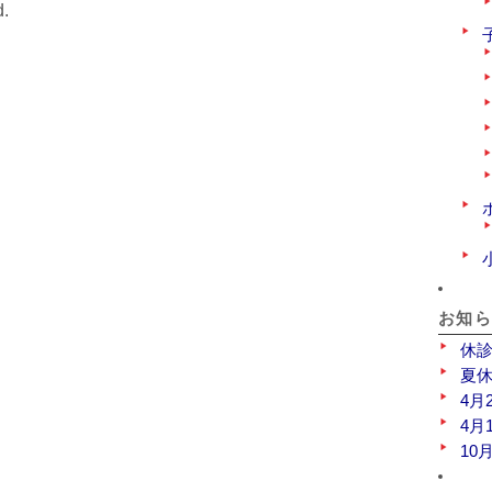
d.
お知
休
夏
4月
4月
10