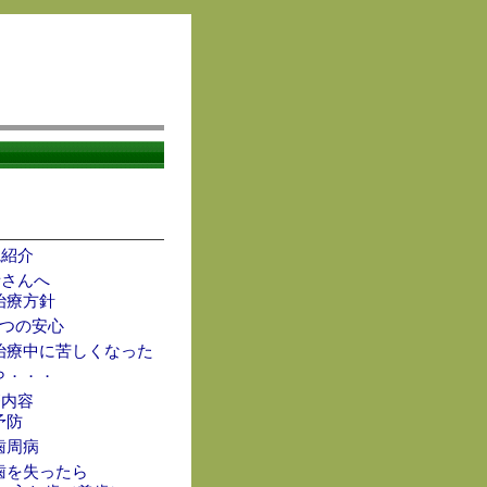
内
院紹介
者さんへ
治療方針
4つの安心
治療中に苦しくなった
ら．．．
療内容
予防
歯周病
歯を失ったら