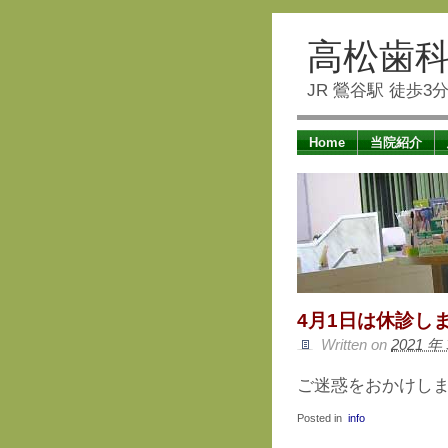
高松歯
JR 鶯谷駅 徒歩
Home
当院紹介
4月1日は休診し
Written
on
2021 年 
ご迷惑をおかけし
Posted in
info