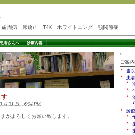
科
3分 歯周病 床矯正 T4K ホワイトニング 顎関節症
患者さんへ
診療内容
ご案
当
患
ます
3 月 31 日 – 6:04 PM
診
ますがよろしくお願い致します。