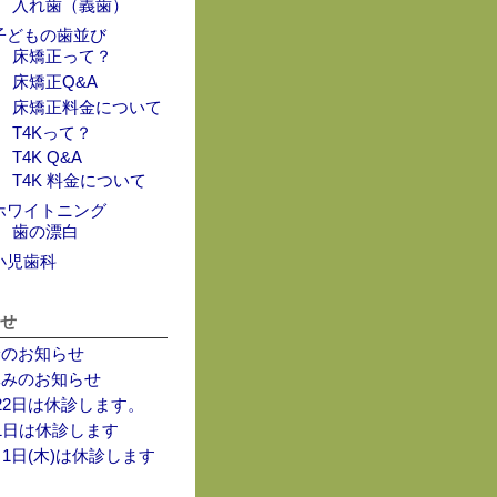
入れ歯（義歯）
子どもの歯並び
床矯正って？
床矯正Q&A
床矯正料金について
T4Kって？
T4K Q&A
T4K 料金について
ホワイトニング
歯の漂白
小児歯科
らせ
診のお知らせ
休みのお知らせ
22日は休診します。
1日は休診します
月1日(木)は休診します